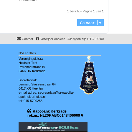
1 bericht • Pagina
1
van
1
Ga naar
Contact
Verwijder cookies
Alle tijden zijn
UTC+02:00
OVER ONS
Verenigingslokaal:
Heidsjer Tref
Patronaatstraat 19
6466 HR Kerkrade
Secretariaat:
Leonard Stassenstraat 64
6417 XR Heerlen
e-mail adres: secretariaat@st-caecilia-
spekholzerheide.nl
tel: 045-5790255
Rabobank Kerkrade
rek.nr.: NL20RABO0148406009