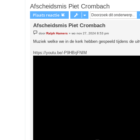
Afscheidsmis Piet Crombach
Plaats reactie
Afscheidsmis Piet Crombach
B
door
Ralph Hamers
»
wo nov 27, 2024 8:53 pm
e
r
Muziek welke we in de kerk hebben gespeeld tijdens de uit
i
c
h
https://youtu.be/-P9HBrjFNIM
t