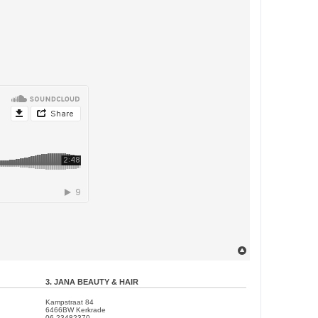
O
m
h
o
3. JANA BEAUTY & HAIR
o
g
Kampstraat 84
6466BW Kerkrade
06-23482370