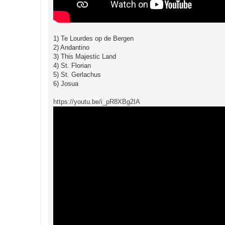
1) Te Lourdes op de Bergen
2) Andantino
3) This Majestic Land
4) St. Florian
5) St. Gerlachus
6) Josua
https://youtu.be/i_pR8XBg2IA