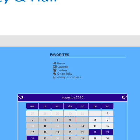
FAVORITES
Home
Gallerie
Leden
Onze links
Verwijder cookies
augustus 2026
ma
di
wo
do
vr
za
zo
27
28
29
30
31
1
2
3
4
5
6
7
8
9
10
11
12
13
14
15
16
17
18
19
20
21
22
23
24
25
26
27
28
29
30