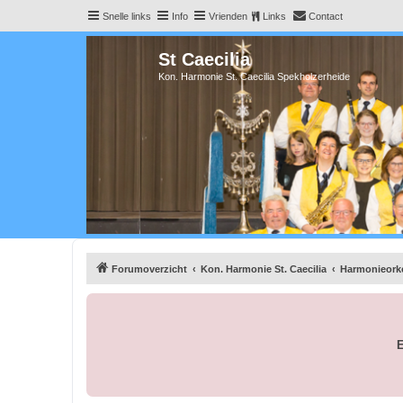
Snelle links
Info
Vrienden
Links
Contact
St Caecilia
Kon. Harmonie St. Caecilia Spekholzerheide
Forumoverzicht
Kon. Harmonie St. Caecilia
Harmonieork
E