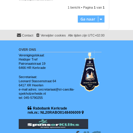
1 bericht • Pagina
1
van
1
Ga naar
Contact
Verwijder cookies
Alle tijden zijn
UTC+02:00
OVER ONS
Verenigingslokaal:
Heidsjer Tref
Patronaatstraat 19
6466 HR Kerkrade
Secretariaat:
Leonard Stassenstraat 64
6417 XR Heerlen
e-mail adres: secretariaat@st-caecilia-
spekholzerheide.nl
tel: 045-5790255
Rabobank Kerkrade
rek.nr.: NL20RABO0148406009