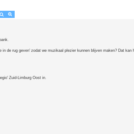
Zoek
Uitgebreid zoeken
bank.
tje in de rug geven' zodat we muzikaal plezier kunnen blijven maken? Dat kan 
regio' Zuid-Limburg Oost in.