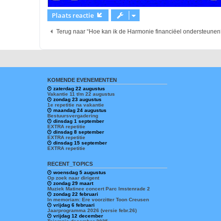
Plaats reactie
Terug naar “Hoe kan ik de Harmonie financiëel ondersteunen
KOMENDE EVENEMENTEN
zaterdag 22 augustus
Vakantie 11 t/m 22 augustus
zondag 23 augustus
1e repetitie na vakantie
maandag 24 augustus
Bestuursvergadering
dinsdag 1 september
EXTRA repetitie
dinsdag 8 september
EXTRA repetitie
dinsdag 15 september
EXTRA repetitie
RECENT_TOPICS
woensdag 5 augustus
Op zoek naar dirigent
zondag 29 maart
Muziek Matinee concert Parc Imstenrade 2
zondag 22 februari
In memoriam: Ere voorzitter Toon Creusen
vrijdag 6 februari
Jaarprogramma 2026 (versie febr.26)
vrijdag 12 december