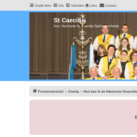
Snelle links
Info
Vrienden
Links
Contact
St Caecilia
Kon. Harmonie St. Caecilia Spekholzerheide
Forumoverzicht
Overig
Hoe kan ik de Harmonie financië
E