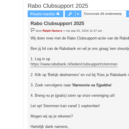
Rabo Clubsupport 2025
Plaats reactie
Rabo Clubsupport 2025
B
door
Ralph Hamers
»
ma sep 02, 2024 11:47 am
e
r
Wij doen mee met de Rabo Clubsupport-actie van de Rabo
i
c
h
Ben jij lid van de Rabobank en wil je ons graag 'een steun
t
1. Log in op
https://www.rabobank.nl/leden/clubsupport/stemmen
2. Klik op 'Bekijk deelnemers' en vul bij 'Kies je Rabobank 
3. Zoek vervolgens naar '
Harmonie va Sjpekhe
i'
4. Breng nu je (gratis) stem op onze vereniging uit!
Let op! Stemmen kan vanaf 1 september!
Mogen wij op je rekenen?
Hartelijk dank namens,