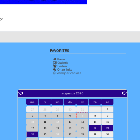
?”
FAVORITES
Home
Gallerie
Leden
Onze links
Verwijder cookies
augustus 2026
ma
di
wo
do
vr
za
zo
27
28
29
30
31
1
2
3
4
5
6
7
8
9
10
11
12
13
14
15
16
17
18
19
20
21
22
23
24
25
26
27
28
29
30