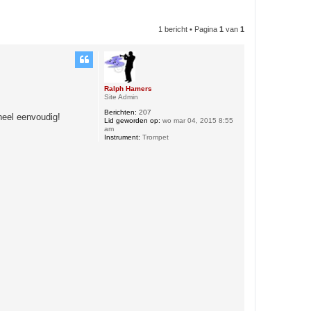
1 bericht • Pagina
1
van
1
Ralph Hamers
Site Admin
Berichten:
207
heel eenvoudig!
Lid geworden op:
wo mar 04, 2015 8:55
am
Instrument:
Trompet