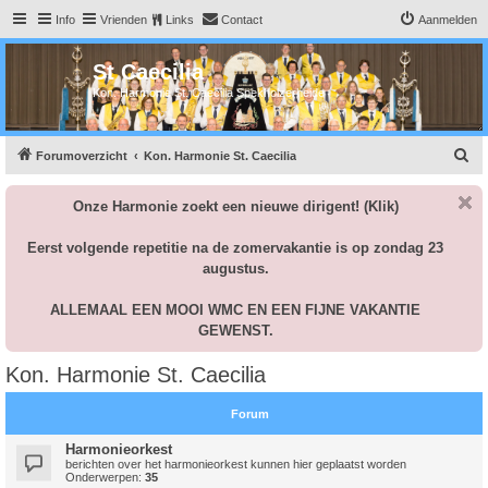
Info
Vrienden
Links
Contact
Aanmelden
St Caecilia
Kon. Harmonie St. Caecilia Spekholzerheide
Z
Forumoverzicht
Kon. Harmonie St. Caecilia
o
Onze Harmonie zoekt een nieuwe dirigent!
(Klik)
e
k
Eerst volgende repetitie na de zomervakantie is op zondag 23
augustus.
ALLEMAAL EEN MOOI WMC EN EEN FIJNE VAKANTIE
GEWENST.
Kon. Harmonie St. Caecilia
Forum
Harmonieorkest
berichten over het harmonieorkest kunnen hier geplaatst worden
Onderwerpen:
35