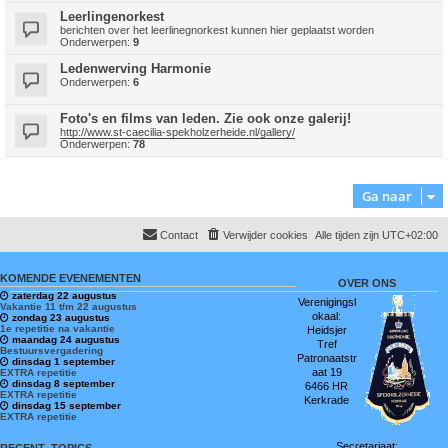
Leerlingenorkest
berichten over het leerlinegnorkest kunnen hier geplaatst worden
Onderwerpen:
9
Ledenwerving Harmonie
Onderwerpen:
6
Foto's en films van leden. Zie ook onze galerij!
http://www.st-caecilia-spekholzerheide.nl/gallery/
Onderwerpen:
78
Ga naar
Contact
Verwijder cookies
Alle tijden zijn
UTC+02:00
KOMENDE EVENEMENTEN
OVER ONS
zaterdag 22 augustus
Verenigingsl
Vakantie 11 t/m 22 augustus
okaal:
zondag 23 augustus
1e repetitie na vakantie
Heidsjer
maandag 24 augustus
Tref
Bestuursvergadering
Patronaatstr
dinsdag 1 september
aat 19
EXTRA repetitie
dinsdag 8 september
6466 HR
EXTRA repetitie
Kerkrade
dinsdag 15 september
EXTRA repetitie
Secretariaat: