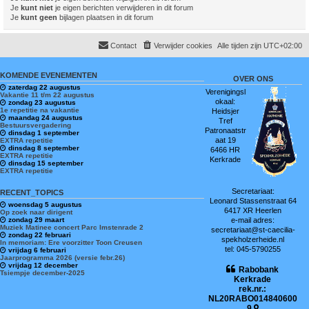
Je
kunt niet
je eigen berichten verwijderen in dit forum
Je
kunt geen
bijlagen plaatsen in dit forum
Contact
Verwijder cookies
Alle tijden zijn
UTC+02:00
KOMENDE EVENEMENTEN
OVER ONS
zaterdag 22 augustus
Verenigingsl
Vakantie 11 t/m 22 augustus
okaal:
zondag 23 augustus
1e repetitie na vakantie
Heidsjer
maandag 24 augustus
Tref
Bestuursvergadering
Patronaatstr
dinsdag 1 september
aat 19
EXTRA repetitie
dinsdag 8 september
6466 HR
EXTRA repetitie
Kerkrade
dinsdag 15 september
EXTRA repetitie
Secretariaat:
RECENT_TOPICS
Leonard Stassenstraat 64
woensdag 5 augustus
6417 XR Heerlen
Op zoek naar dirigent
zondag 29 maart
e-mail adres:
Muziek Matinee concert Parc Imstenrade 2
secretariaat@st-caecilia-
zondag 22 februari
spekholzerheide.nl
In memoriam: Ere voorzitter Toon Creusen
tel: 045-5790255
vrijdag 6 februari
Jaarprogramma 2026 (versie febr.26)
vrijdag 12 december
Rabobank
Tsiempje december-2025
Kerkrade
rek.nr.:
NL20RABO014840600
9