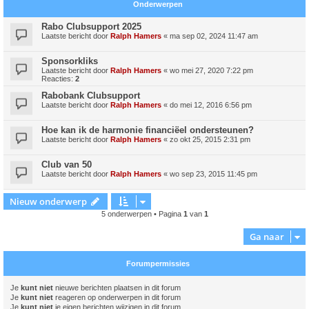
Onderwerpen
Rabo Clubsupport 2025
Laatste bericht door
Ralph Hamers
«
ma sep 02, 2024 11:47 am
Sponsorkliks
Laatste bericht door
Ralph Hamers
«
wo mei 27, 2020 7:22 pm
Reacties:
2
Rabobank Clubsupport
Laatste bericht door
Ralph Hamers
«
do mei 12, 2016 6:56 pm
Hoe kan ik de harmonie financiëel ondersteunen?
Laatste bericht door
Ralph Hamers
«
zo okt 25, 2015 2:31 pm
Club van 50
Laatste bericht door
Ralph Hamers
«
wo sep 23, 2015 11:45 pm
Nieuw onderwerp
5 onderwerpen • Pagina
1
van
1
Ga naar
Forumpermissies
Je
kunt niet
nieuwe berichten plaatsen in dit forum
Je
kunt niet
reageren op onderwerpen in dit forum
Je
kunt niet
je eigen berichten wijzigen in dit forum