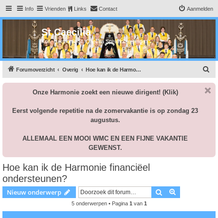
Info
Vrienden
Links
Contact
Aanmelden
St Caecilia
Kon. Harmonie St. Caecilia Spekholzerheide
Z
Forumoverzicht
Overig
Hoe kan ik de Harmonie financiëel ondersteunen?
o
Onze Harmonie zoekt een nieuwe dirigent!
(Klik)
e
k
Eerst volgende repetitie na de zomervakantie is op zondag 23
augustus.
ALLEMAAL EEN MOOI WMC EN EEN FIJNE VAKANTIE
GEWENST.
Hoe kan ik de Harmonie financiëel
ondersteunen?
Zoek
Uitgebreid z
Nieuw onderwerp
5 onderwerpen • Pagina
1
van
1