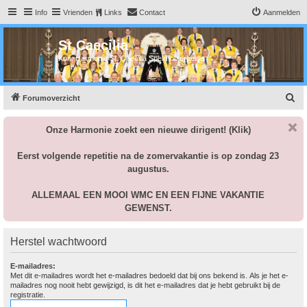
Info
Vrienden
Links
Contact
Aanmelden
St Caecilia
Kon. Harmonie St. Caecilia Spekholzerheide
Z
Forumoverzicht
o
Onze Harmonie zoekt een nieuwe dirigent!
(Klik)
e
k
Eerst volgende repetitie na de zomervakantie is op zondag 23
augustus.
ALLEMAAL EEN MOOI WMC EN EEN FIJNE VAKANTIE
GEWENST.
Herstel wachtwoord
E-mailadres:
Met dit e-mailadres wordt het e-mailadres bedoeld dat bij ons bekend is. Als je het e-
mailadres nog nooit hebt gewijzigd, is dit het e-mailadres dat je hebt gebruikt bij de
registratie.